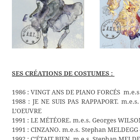
SES CRÉATIONS DE COSTUMES :
1986 : VINGT ANS DE PIANO FORCÉS m.e.s.
1988 : JE NE SUIS PAS RAPPAPORT. m.e.s
L’OEUVRE
1991 : LE MÉTÉORE. m.e.s. Georges WILSO
1991 : CINZANO. m.e.s. Stephan MELDEGG 
1992 : C’ÉTAIT BIEN. m.e.s. Stephan MEL