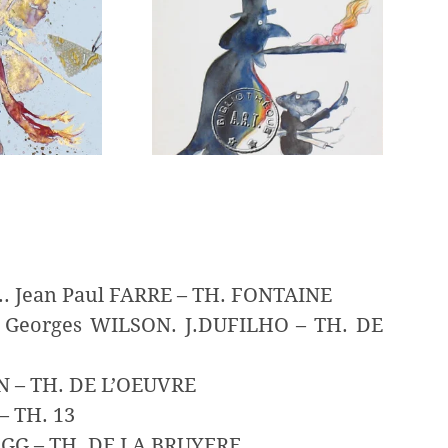
. Jean Paul FARRE – TH. FONTAINE
. Georges WILSON. J.DUFILHO – TH. DE
N – TH. DE L’OEUVRE
– TH. 13
DEGG – TH. DE LA BRUYERE