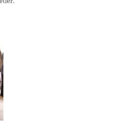
étier.