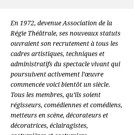
LE BUREAU
CONSEIL D’ADMINISTRATION
En 1972, devenue Association de la
COMMISSION DE CONTRÔLE DES FINANCES
Régie Théâtrale, ses nouveaux statuts
MEMBRES ACTIFS
ouvraient son recrutement à tous les
ANCIENS MEMBRES
cadres artistiques, techniques et
administratifs du spectacle vivant qui
poursuivent activement l’œuvre
commencée voici bientôt un siècle.
Tous les membres, qu’ils soient
régisseurs, comédiennes et comédiens,
metteurs en scène, décorateurs et
décoratrices, éclairagistes,