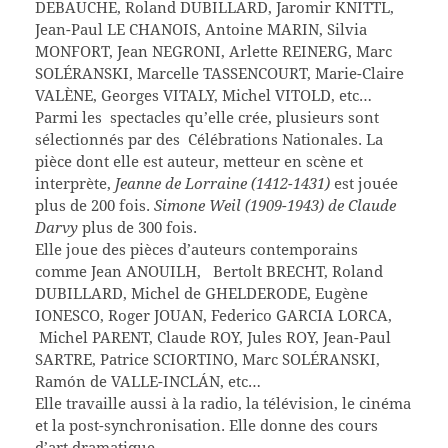
DEBAUCHE, Roland DUBILLARD, Jaromir KNITTL,
Jean-Paul LE CHANOIS, Antoine MARIN, Silvia
MONFORT, Jean NEGRONI, Arlette REINERG, Marc
SOLÉRANSKI, Marcelle TASSENCOURT, Marie-Claire
VALÈNE, Georges VITALY, Michel VITOLD, etc…
Parmi les spectacles qu’elle crée, plusieurs sont
sélectionnés par des Célébrations Nationales. La
pièce dont elle est auteur, metteur en scène et
interprète,
Jeanne de Lorraine (1412-1431)
est jouée
plus de 200 fois.
Simone Weil (1909-1943) de Claude
Darvy
plus de 300 fois.
Elle joue des pièces d’auteurs contemporains
comme Jean ANOUILH, Bertolt BRECHT, Roland
DUBILLARD, Michel de GHELDERODE, Eugène
IONESCO, Roger JOUAN, Federico GARCIA LORCA,
Michel PARENT, Claude ROY, Jules ROY, Jean-Paul
SARTRE, Patrice SCIORTINO, Marc SOLÉRANSKI,
Ramón de VALLE-INCLÁN, etc…
Elle travaille aussi à la radio, la télévision, le cinéma
et la post-synchronisation. Elle donne des cours
d’art dramatique.