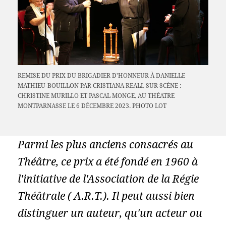
REMISE DU PRIX DU BRIGADIER D'HONNEUR À DANIELLE
MATHIEU-BOUILLON PAR CRISTIANA REALI, SUR SCÈNE :
CHRISTINE MURILLO ET PASCAL MONGE, AU THÉATRE
MONTPARNASSE LE 6 DÉCEMBRE 2023. PHOTO LOT
Parmi les plus anciens consacrés au
Théâtre, ce prix a été fondé en 1960 à
l'initiative de l'Association de la Régie
Théâtrale ( A.R.T.). Il peut aussi bien
distinguer un auteur, qu'un acteur ou