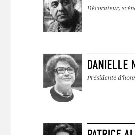
Décorateur, scé
DANIELLE 
Présidente d'honn
PATRICE A