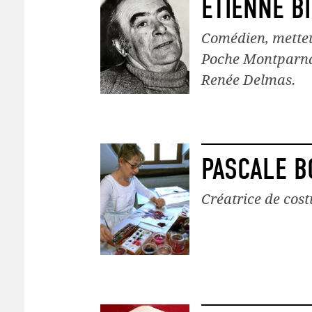
ETIENNE B
Comédien, metteu
Poche Montparna
Renée Delmas.
PASCALE B
Créatrice de cost