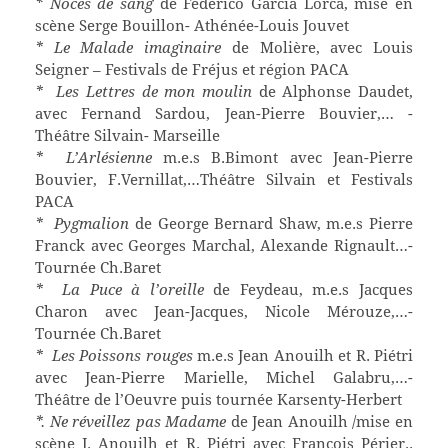
* Noces de sang
de Federico Garcia Lorca, mise en
scène Serge Bouillon- Athénée-Louis Jouvet
* Le Malade imaginaire
de Molière, avec Louis
Seigner – Festivals de Fréjus et région PACA
* Les Lettres de mon moulin
de Alphonse Daudet,
avec Fernand Sardou, Jean-Pierre Bouvier,… -
Théâtre Silvain- Marseille
* L’Arlésienne
m.e.s B.Bimont avec Jean-Pierre
Bouvier, F.Vernillat,…Théâtre Silvain et Festivals
PACA
* Pygmalion
de George Bernard Shaw, m.e.s Pierre
Franck avec Georges Marchal, Alexande Rignault…-
Tournée Ch.Baret
* La Puce à l’oreille
de Feydeau, m.e.s Jacques
Charon avec Jean-Jacques, Nicole Mérouze,…-
Tournée Ch.Baret
* Les Poissons rouges
m.e.s Jean Anouilh et R. Piétri
avec Jean-Pierre Marielle, Michel Galabru,…-
Théâtre de l’Oeuvre puis tournée Karsenty-Herbert
*. Ne réveillez pas Madame
de Jean Anouilh /mise en
scène J. Anouilh et R. Piétri avec François Périer..