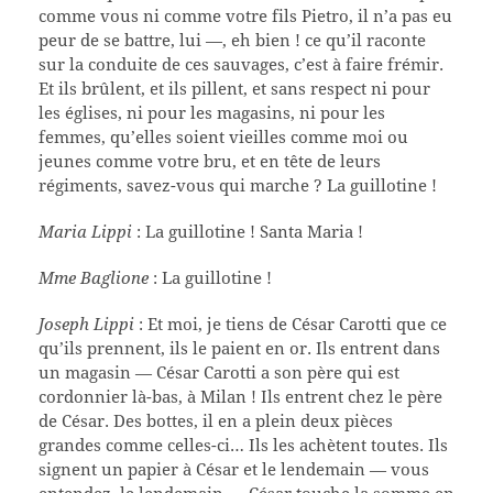
comme vous ni comme votre fils Pietro, il n’a pas eu
peur de se battre, lui —, eh bien ! ce qu’il raconte
sur la conduite de ces sauvages, c’est à faire frémir.
Et ils brûlent, et ils pillent, et sans respect ni pour
les églises, ni pour les magasins, ni pour les
femmes, qu’elles soient vieilles comme moi ou
jeunes comme votre bru, et en tête de leurs
régiments, savez-vous qui marche ? La guillotine !
Maria Lippi
: La guillotine ! Santa Maria !
Mme Baglione
: La guillotine !
Joseph Lippi
: Et moi, je tiens de César Carotti que ce
qu’ils prennent, ils le paient en or. Ils entrent dans
un magasin — César Carotti a son père qui est
cordonnier là-bas, à Milan ! Ils entrent chez le père
de César. Des bottes, il en a plein deux pièces
grandes comme celles-ci… Ils les achètent toutes. Ils
signent un papier à César et le lendemain — vous
entendez, le lendemain — César touche la somme en