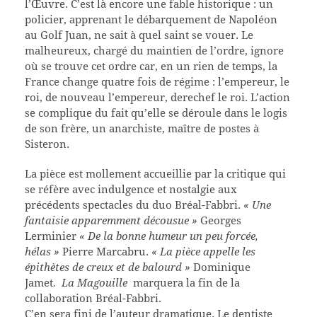
l’Œuvre. C’est là encore une fable historique : un
policier, apprenant le débarquement de Napoléon
au Golf Juan, ne sait à quel saint se vouer. Le
malheureux, chargé du maintien de l’ordre, ignore
où se trouve cet ordre car, en un rien de temps, la
France change quatre fois de régime : l’empereur, le
roi, de nouveau l’empereur, derechef le roi. L’action
se complique du fait qu’elle se déroule dans le logis
de son frère, un anarchiste, maître de postes à
Sisteron.
La pièce est mollement accueillie par la critique qui
se réfère avec indulgence et nostalgie aux
précédents spectacles du duo Bréal-Fabbri.
« Une
fantaisie apparemment décousue »
Georges
Lerminier
« De la bonne humeur un peu forcée,
hélas »
Pierre Marcabru.
« La pièce appelle les
épithètes de creux et de balourd »
Dominique
Jamet
.
La Magouille
marquera la fin de la
collaboration Bréal-Fabbri.
C’en sera fini de l’auteur dramatique. Le dentiste