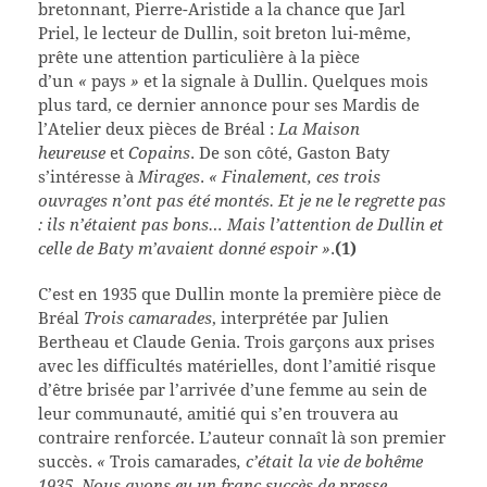
bretonnant, Pierre-Aristide a la chance que Jarl
Priel, le lecteur de Dullin, soit breton lui-même,
prête une attention particulière à la pièce
d’un
«
pays
»
et la signale à Dullin. Quelques mois
plus tard, ce dernier annonce pour ses Mardis de
l’Atelier deux pièces de Bréal :
La Maison
heureuse
et
Copains
. De son côté, Gaston Baty
s’intéresse à
Mirages
.
« Finalement, ces trois
ouvrages n’ont pas été montés. Et je ne le regrette pas
: ils n’étaient pas bons… Mais l’attention de Dullin et
celle de Baty m’avaient donné espoir »
.
(1)
C’est en 1935 que Dullin monte la première pièce de
Bréal
Trois camarades
, interprétée par Julien
Bertheau et Claude Genia. Trois garçons aux prises
avec les difficultés matérielles, dont l’amitié risque
d’être brisée par l’arrivée d’une femme au sein de
leur communauté, amitié qui s’en trouvera au
contraire renforcée. L’auteur connaît là son premier
succès.
«
Trois camarades
, c’était la vie de bohême
1935. Nous avons eu un franc succès de presse.