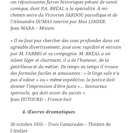
ces réjouissantes farces historiques pétant de santé
comique, dont P.A. BRÉAL a la spécialité. À mi-
chemin entre du Victorien SARDOU parodique et de
l’Alexandre DUMAS rewrité par Max LINDER.
Jean MARA
– Minute
« Il ne faut pas chercher des vues profondes dans cet
agréable divertissement, joué avec rapidité et entrain
par M. FABBRI et sa compagnie. M. BRÉAL a un
talent léger et charmant, il a de l’humour, de la
gentillesse et du métier. De temps en temps il trouve
des formules faciles et amusantes : « le linge sale n’a
pas d’odeur » ou « même expéditive, la justice doit
donner l’impression d’être juste »… Savoureux
spectacle, qui doit avoir du succès ».
Jean DUTOURD
– France-Soir
4. Œ
uvres dramatiques
30 octobre 1935 –
Trois Camarades
– Théâtre de
l’Atelier