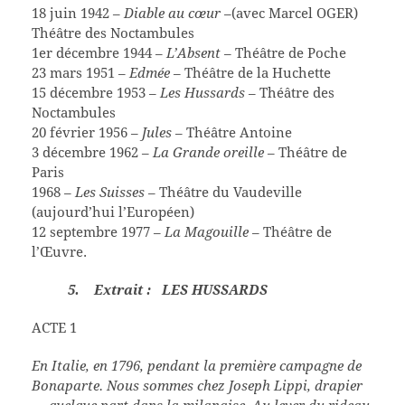
18 juin 1942 –
Diable au cœur
–(avec Marcel OGER)
Théâtre des Noctambules
1er décembre 1944 –
L’Absent
– Théâtre de Poche
23 mars 1951 –
Edmée
– Théâtre de la Huchette
15 décembre 1953 –
Les Hussards
– Théâtre des
Noctambules
20 février 1956 –
Jules
– Théâtre Antoine
3 décembre 1962 –
La Grande oreille
– Théâtre de
Paris
1968 –
Les Suisses
– Théâtre du Vaudeville
(aujourd’hui l’Européen)
12 septembre 1977 –
La Magouille
– Théâtre de
l’Œuvre.
5. Extrait : LES HUSSARDS
ACTE 1
En Italie, en 1796, pendant la première campagne de
Bonaparte. Nous sommes chez Joseph Lippi, drapier
— quelque part dans la milanaise. Au lever du rideau,