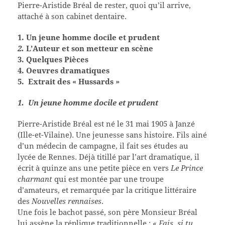
Pierre-Aristide Bréal de rester, quoi qu’il arrive,
attaché à son cabinet dentaire.
1. Un jeune homme docile et prudent
2.
L’Auteur et son metteur en scène
3. Quelques Pièces
4. Oeuvres dramatiques
5. Extrait des « Hussards »
1. U
n jeune homme docile et prudent
Pierre-Aristide Bréal est né le 31 mai 1905 à Janzé
(Ille-et-Vilaine). Une jeunesse sans histoire. Fils ainé
d’un médecin de campagne, il fait ses études au
lycée de Rennes. Déjà titillé par l’art dramatique, il
écrit à quinze ans une petite pièce en vers
Le Prince
charmant
qui est montée par une troupe
d’amateurs, et remarquée par la critique littéraire
des
Nouvelles rennaises
.
Une fois le bachot passé, son père Monsieur Bréal
lui assène la réplique traditionnelle :
« Fais, si tu