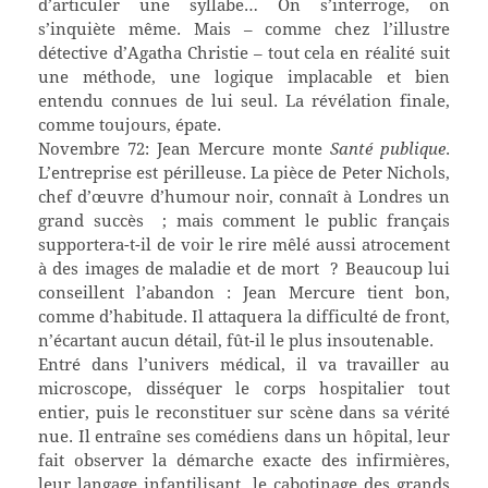
d’articuler une syllabe… On s’interroge, on
s’inquiète même. Mais – comme chez l’illustre
détective d’Agatha Christie – tout cela en réalité suit
une méthode, une logique implacable et bien
entendu connues de lui seul. La révélation finale,
comme toujours, épate.
Novembre 72: Jean Mercure monte
Santé publique
.
L’entreprise est périlleuse. La pièce de Peter Nichols,
chef d’œuvre d’humour noir, connaît à Londres un
grand succès ; mais comment le public français
supportera-t-il de voir le rire mêlé aussi atrocement
à des images de maladie et de mort ? Beaucoup lui
conseillent l’abandon : Jean Mercure tient bon,
comme d’habitude. Il attaquera la difficulté de front,
n’écartant aucun détail, fût-il le plus insoutenable.
Entré dans l’univers médical, il va travailler au
microscope, disséquer le corps hospitalier tout
entier, puis le reconstituer sur scène dans sa vérité
nue. Il entraîne ses comédiens dans un hôpital, leur
fait observer la démarche exacte des infirmières,
leur langage infantilisant, le cabotinage des grands