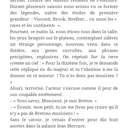
dernier Théâtre des Nations venaient de s’éteindre.
Durant plusieurs saisons nous avions vu se former
des légendes, naître des étoiles de première
grandeur : Visconti, Brook, Strelher… vu aussi les «
races et les continents ».
Pourtant, ce matin là, nous étions tous dans la salle,
les yeux braqués sur le plateau, contemplant sidérés
un étrange personnage, nouveau venu dans ce
théâtre, aux gestes survoltés, aux phrases
précipitées, explosives. On répétait
Sur la terre
comme au ciel
: « Pour la dixième fois, je te demande
cette réplique en do majeur et tu t’obstines à me la
donner en ré mineur ! Tu n’es donc pas musicien ?
»
Ahuri, terrorisé, l’acteur s’excuse comme il peut de
son coupable entêtement:
– « Vous savez, Monsieur, je suis Breton. »
– « Écoute, mon petit, tu ne me feras pas croire qu’il
n‘y a pas de Bretons musiciens ! »
Sans le savoir, je venais d’entrer pour dix huit
années dans la galaxie Jean Mercure.