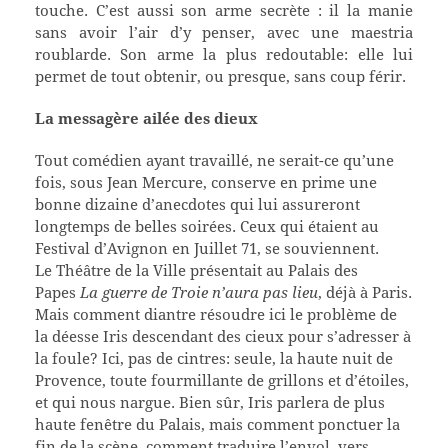
touche. C’est aussi son arme secrète : il la manie
sans avoir l’air d’y penser, avec une maestria
roublarde. Son arme la plus redoutable: elle lui
permet de tout obtenir, ou presque, sans coup férir.
La messagère ailée des dieux
T
out comédien ayant travaillé, ne serait-ce qu’une
fois, sous Jean Mercure, conserve en prime une
bonne dizaine d’anecdotes qui lui assureront
longtemps de belles soirées. Ceux qui étaient au
Festival d’Avignon en Juillet 71, se souviennent.
Le Théâtre de la Ville présentait au Palais des
Papes
La guerre de Troie n’aura pas lieu
, déjà à Paris.
Mais comment diantre résoudre ici le problème de
la déesse Iris descendant des cieux pour s’adresser à
la foule? Ici, pas de cintres: seule, la haute nuit de
Provence, toute fourmillante de grillons et d’étoiles,
et qui nous nargue. Bien sûr, Iris parlera de plus
haute fenêtre du Palais, mais comment ponctuer la
fin de la scène, comment traduire l’envol, vers