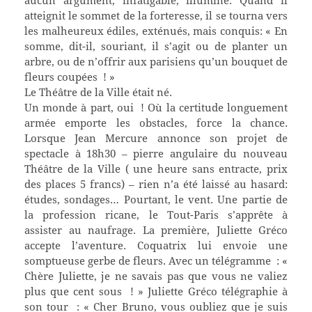
aucun argument, infatigable, illuminé. Quand il
atteignit le sommet de la forteresse, il se tourna vers
les malheureux édiles, exténués, mais conquis: « En
somme, dit-il, souriant, il s’agit ou de planter un
arbre, ou de n’offrir aux parisiens qu’un bouquet de
fleurs coupées ! »
Le Théâtre de la Ville était né.
Un monde à part, oui ! Où la certitude longuement
armée emporte les obstacles, force la chance.
Lorsque Jean Mercure annonce son projet de
spectacle à 18h30 – pierre angulaire du nouveau
Théâtre de la Ville ( une heure sans entracte, prix
des places 5 francs) – rien n’a été laissé au hasard:
études, sondages… Pourtant, le vent. Une partie de
la profession ricane, le Tout-Paris s’apprête à
assister au naufrage. La première, Juliette Gréco
accepte l’aventure. Coquatrix lui envoie une
somptueuse gerbe de fleurs. Avec un télégramme : «
Chère Juliette, je ne savais pas que vous ne valiez
plus que cent sous ! » Juliette Gréco télégraphie à
son tour : « Cher Bruno, vous oubliez que je suis