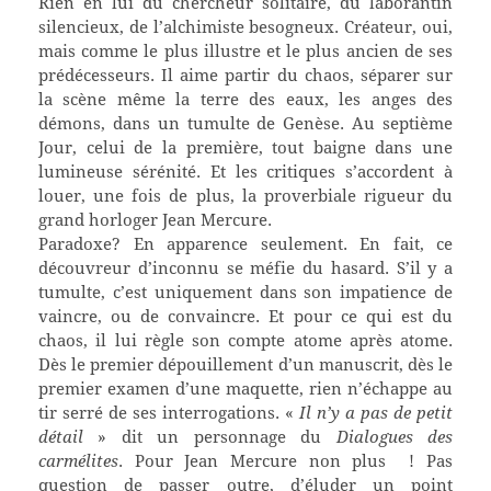
Rien en lui du chercheur solitaire, du laborantin
silencieux, de l’alchimiste besogneux. Créateur, oui,
mais comme le plus illustre et le plus ancien de ses
prédécesseurs. Il aime partir du chaos, séparer sur
la scène même la terre des eaux, les anges des
démons, dans un tumulte de Genèse. Au septième
Jour, celui de la première, tout baigne dans une
lumineuse sérénité. Et les critiques s’accordent à
louer, une fois de plus, la proverbiale rigueur du
grand horloger Jean Mercure.
Paradoxe? En apparence seulement. En fait, ce
découvreur d’inconnu se méfie du hasard. S’il y a
tumulte, c’est uniquement dans son impatience de
vaincre, ou de convaincre. Et pour ce qui est du
chaos, il lui règle son compte atome après atome.
Dès le premier dépouillement d’un manuscrit, dès le
premier examen d’une maquette, rien n’échappe au
tir serré de ses interrogations. «
Il n’y a pas de petit
détail
» dit un personnage du
Dialogues des
carmélites
. Pour Jean Mercure non plus ! Pas
question de passer outre, d’éluder un point