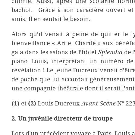
chimie. Aussi, après une scolarité norma
bachot. Grâce à son caractère ouvert et
amis. Il en sentait le besoin.
Alors qu’il venait à peine de quitter le l
bienveillance « Art et Charité » aux bénéf
gala dans les salons de l’hôtel
Splendid
de M
piano Louis, interprétant un numéro de 
révélation ! Le jeune Ducreux venait d’être
de poche que lui accordait généreusement sa
une compagnie théâtrale dont il serait l’an
(1)
et
(2)
Louis Ducreux
Avant-Scène
N° 223
2. U
n juvénile directeur de troupe
L
ors d’un précédent voyage à Paris, Louis a