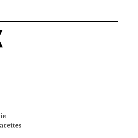
X
ie
facettes