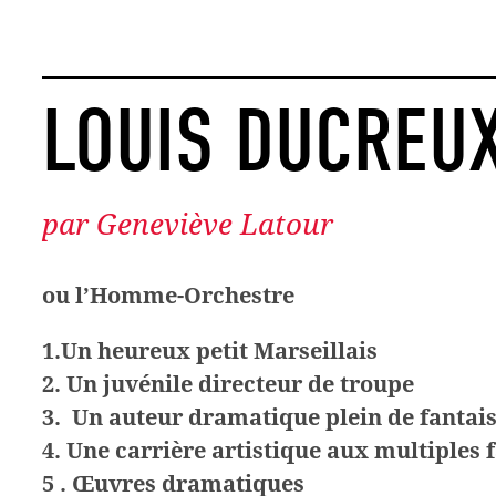
LOUIS DUCREU
par Geneviève Latour
ou l’Homme-Orchestre
1.U
n heureux petit Marseillais
2. U
n juvénile directeur de troupe
3. U
n auteur dramatique plein de fantais
4. U
ne carrière artistique aux multiples 
5 . Œ
uvres dramatiques