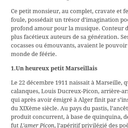
C
e petit monsieur, au complet, cravate et fe
foule, possédait un trésor d’imagination p
profond amour pour la musique. Conteur d’un
plus facétieux auteurs de sa génération. Se
cocasses ou émouvants, avaient le pouvoir 
monde de féérie.
1.U
n heureux petit Marseillais
L
e 22 décembre 1911 naissait à Marseille, 
calanques, Louis Ducreux-Picon, arrière-ar
qui après avoir émigré à Alger finit par s’i
du XIXème siècle. Au pays du pastis, l’ancê
produit concurrent, à base de quinquina, d
fut
L’amer Picon
, l’apéritif privilégié des