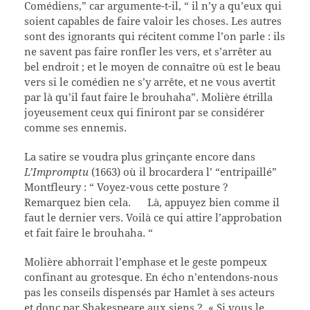
Comédiens,” car argumente-t-il, “ il n’y a qu’eux qui
soient capables de faire valoir les choses. Les autres
sont des ignorants qui récitent comme l’on parle : ils
ne savent pas faire ronfler les vers, et s’arrêter au
bel endroit ; et le moyen de connaître où est le beau
vers si le comédien ne s’y arrête, et ne vous avertit
par là qu’il faut faire le brouhaha”. Molière étrilla
joyeusement ceux qui finiront par se considérer
comme ses ennemis.
La satire se voudra plus grinçante encore dans
L’Impromptu
(1663) où il brocardera l’ “entripaillé”
Montfleury : “ Voyez-vous cette posture ?
Remarquez bien cela. Là, appuyez bien comme il
faut le dernier vers. Voilà ce qui attire l’approbation
et fait faire le brouhaha. “
Molière abhorrait l’emphase et le geste pompeux
confinant au grotesque. En écho n’entendons-nous
pas les conseils dispensés par Hamlet à ses acteurs
et donc par Shakespeare aux siens ? « Si vous le