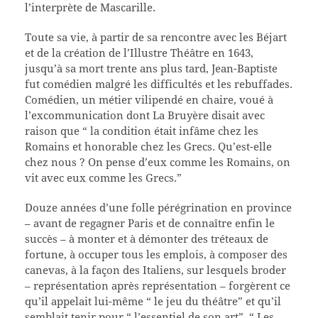
l’interprète de Mascarille.
Toute sa vie, à partir de sa rencontre avec les Béjart
et de la création de l’Illustre Théâtre en 1643,
jusqu’à sa mort trente ans plus tard, Jean-Baptiste
fut comédien malgré les difficultés et les rebuffades.
Comédien, un métier vilipendé en chaire, voué à
l’excommunication dont La Bruyère disait avec
raison que “ la condition était infâme chez les
Romains et honorable chez les Grecs. Qu’est-elle
chez nous ? On pense d’eux comme les Romains, on
vit avec eux comme les Grecs.”
Douze années d’une folle pérégrination en province
– avant de regagner Paris et de connaître enfin le
succès – à monter et à démonter des tréteaux de
fortune, à occuper tous les emplois, à composer des
canevas, à la façon des Italiens, sur lesquels broder
– représentation après représentation – forgèrent ce
qu’il appelait lui-même “ le jeu du théâtre” et qu’il
semblait tenir pour “ l’essentiel de son art”. “ Les