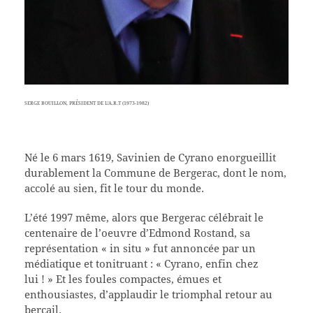
SERGE BOUILLON, PRÉSIDENT DE L'A.R.T (1973-1982)
Né le 6 mars 1619, Savinien de Cyrano enorgueillit
durablement la Commune de Bergerac, dont le nom,
accolé au sien, fit le tour du monde.
L’été 1997 même, alors que Bergerac célébrait le
centenaire de l’oeuvre d’Edmond Rostand, sa
représentation « in situ » fut annoncée par un
médiatique et tonitruant : « Cyrano, enfin chez
lui ! » Et les foules compactes, émues et
enthousiastes, d’applaudir le triomphal retour au
bercail.