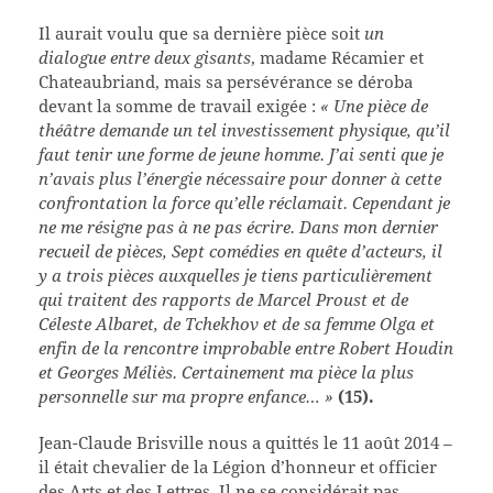
Il aurait voulu que sa dernière pièce soit
un
dialogue entre deux gisants
, madame Récamier et
Chateaubriand, mais sa persévérance se déroba
devant la somme de travail exigée :
« Une pièce de
théâtre demande un tel investissement physique, qu’il
faut tenir une forme de jeune homme. J’ai senti que je
n’avais plus l’énergie nécessaire pour donner à cette
confrontation la force qu’elle réclamait. Cependant je
ne me résigne pas à ne pas écrire. Dans mon dernier
recueil de pièces, Sept comédies en quête d’acteurs, il
y a trois pièces auxquelles je tiens particulièrement
qui traitent des rapports de Marcel Proust et de
Céleste Albaret, de Tchekhov et de sa femme Olga et
enfin de la rencontre improbable entre Robert Houdin
et Georges Méliès. Certainement ma pièce la plus
personnelle sur ma propre enfance… »
(15).
Jean-Claude Brisville nous a quittés le 11 août 2014 –
il était chevalier de la Légion d’honneur et officier
des Arts et des Lettres. Il ne se considérait pas