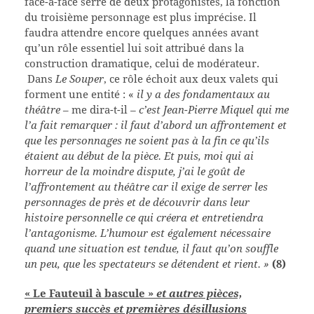
face-à-face serré de deux protagonistes, la fonction
du troisième personnage est plus imprécise. Il
faudra attendre encore quelques années avant
qu’un rôle essentiel lui soit attribué dans la
construction dramatique, celui de modérateur.
Dans
Le Souper
, ce rôle échoit aux deux valets qui
forment une entité : «
il y a des fondamentaux au
théâtre
– me dira-t-il
– c’est Jean-Pierre Miquel qui me
l’a fait remarquer : il faut d’abord un affrontement et
que les personnages ne soient pas à la fin ce qu’ils
étaient au début de la pièce. Et puis, moi qui ai
horreur de la moindre dispute, j’ai le goût de
l’affrontement au théâtre car il exige de serrer les
personnages de près et de découvrir dans leur
histoire personnelle ce qui créera et entretiendra
l’antagonisme. L’humour est également nécessaire
quand une situation est tendue, il faut qu’on souffle
un peu, que les spectateurs se détendent et rient. »
(8)
« Le Fauteuil à bascule »
et autres pièces,
premiers succès et premières désillusions