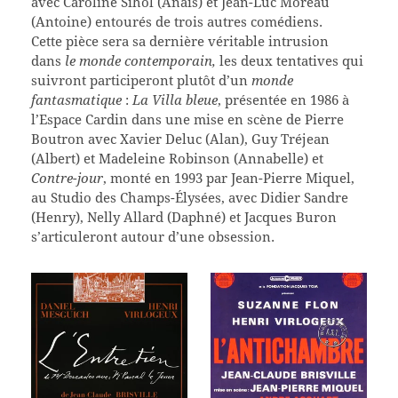
avec Caroline Sihol (Anaïs) et Jean-Luc Moreau
(Antoine) entourés de trois autres comédiens.
Cette pièce sera sa dernière véritable intrusion
dans
le monde contemporain,
les deux tentatives qui
suivront participeront plutôt d’un
monde
fantasmatique
:
La Villa bleue
, présentée en 1986 à
l’Espace Cardin dans une mise en scène de Pierre
Boutron avec Xavier Deluc (Alan), Guy Tréjean
(Albert) et Madeleine Robinson (Annabelle) et
Contre-jour
, monté en 1993 par Jean-Pierre Miquel,
au Studio des Champs-Élysées, avec Didier Sandre
(Henry), Nelly Allard (Daphné) et Jacques Buron
s’articuleront autour d’une obsession.