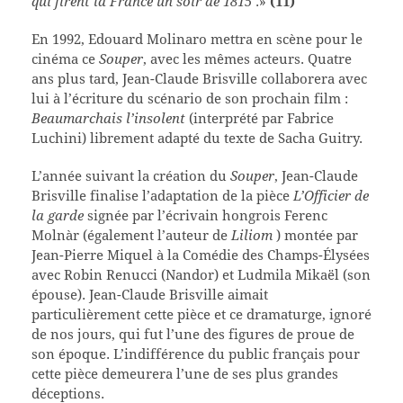
qui firent la France un soir de
1815
.»
(11)
En 1992, Edouard Molinaro mettra en scène pour le
cinéma ce
Souper
, avec les mêmes acteurs. Quatre
ans plus tard, Jean-Claude Brisville collaborera avec
lui à l’écriture du scénario de son prochain film :
Beaumarchais l’insolent
(interprété par Fabrice
Luchini) librement adapté du texte de Sacha Guitry.
L’année suivant la création du
Souper
, Jean-Claude
Brisville finalise l’adaptation de la pièce
L’Officier de
la garde
signée par l’écrivain hongrois Ferenc
Molnàr (également l’auteur de
Liliom
) montée par
Jean-Pierre Miquel à la Comédie des Champs-Élysées
avec Robin Renucci (Nandor) et Ludmila Mikaël (son
épouse). Jean-Claude Brisville aimait
particulièrement cette pièce et ce dramaturge, ignoré
de nos jours, qui fut l’une des figures de proue de
son époque. L’indifférence du public français pour
cette pièce demeurera l’une de ses plus grandes
déceptions.