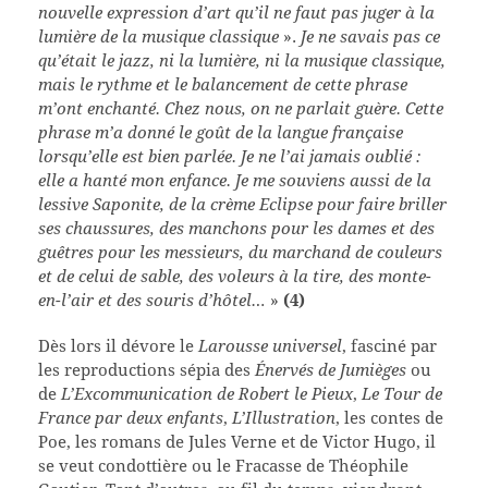
nouvelle expression d’art qu’il ne faut pas juger à la
lumière de la musique classique
».
Je ne savais pas ce
qu’était le jazz, ni la lumière, ni la musique classique,
mais le rythme et le balancement de cette phrase
m’ont enchanté. Chez nous, on ne parlait guère. Cette
phrase m’a donné le goût de la langue française
lorsqu’elle est bien parlée. Je ne l’ai jamais oublié :
elle a hanté mon enfance. Je me souviens aussi de la
lessive Saponite, de la crème Eclipse pour faire briller
ses chaussures, des manchons pour les dames et des
guêtres pour les messieurs, du marchand de couleurs
et de celui de sable, des voleurs à la tire, des monte-
en-l’air et des souris d’hôtel…
»
(4)
Dès lors il dévore le
Larousse universel
, fasciné par
les reproductions sépia des
Énervés de
Jumièges
ou
de
L’Excommunication de Robert le Pieux
,
Le Tour de
France par deux enfants
,
L’Illustration
, les contes de
Poe, les romans de Jules Verne et de Victor Hugo, il
se veut condottière ou le Fracasse de Théophile