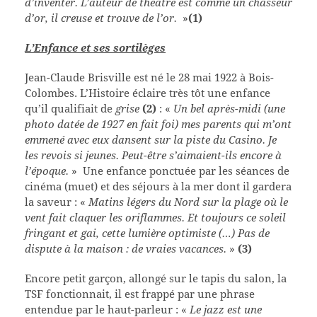
d’inventer. L’auteur de théâtre est comme un chasseur
d’or, il creuse et trouve de l’or.
»
(1)
L’Enfance et ses sortilèges
Jean-Claude Brisville est né le 28 mai 1922 à Bois-
Colombes. L’Histoire éclaire très tôt une enfance
qu’il qualifiait de
grise
(2)
: «
Un bel après-midi (une
photo datée de 1927 en fait foi) mes parents qui m’ont
emmené avec eux dansent sur la piste du Casino. Je
les revois si jeunes. Peut-être s’aimaient-ils encore à
l’époque.
» Une enfance ponctuée par les séances de
cinéma (muet) et des séjours à la mer dont il gardera
la saveur : «
Matins légers du Nord sur la plage où le
vent fait claquer les oriflammes. Et toujours ce soleil
fringant et gai, cette lumière optimiste (…) Pas de
dispute à la maison : de vraies vacances.
»
(3)
Encore petit garçon, allongé sur le tapis du salon, la
TSF fonctionnait, il est frappé par une phrase
entendue par le haut-parleur : «
Le jazz est une