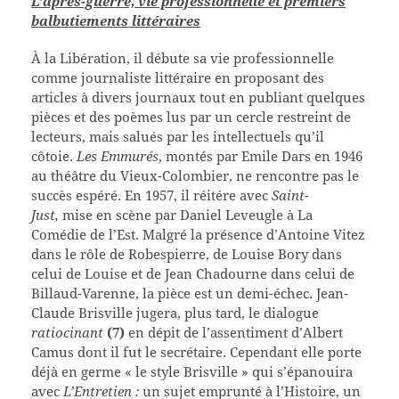
L’après-guerre, vie professionnelle et premiers
balbutiements littéraires
À la Libération, il débute sa vie professionnelle
comme journaliste littéraire en proposant des
articles à divers journaux tout en publiant quelques
pièces et des poèmes lus par un cercle restreint de
lecteurs, mais salués par les intellectuels qu’il
côtoie.
Les Emmurés
, montés par Emile Dars en 1946
au théâtre du Vieux-Colombier, ne rencontre pas le
succès espéré. En 1957, il réitére avec
Saint-
Just,
mise en scène par Daniel Leveugle à La
Comédie de l’Est. Malgré la présence d’Antoine Vitez
dans le rôle de Robespierre, de Louise Bory dans
celui de Louise et de Jean Chadourne dans celui de
Billaud-Varenne, la pièce est un demi-échec. Jean-
Claude Brisville jugera, plus tard, le dialogue
ratiocinant
(7)
en dépit de l’assentiment d’Albert
Camus dont il fut le secrétaire. Cependant elle porte
déjà en germe « le style Brisville » qui s’épanouira
avec
L’Entretien
:
un sujet emprunté à l’Histoire, un