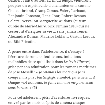
Gautier. Tant d’autres, au fil du temps, viendront
peupler un esprit avide d’enchantements comme
Chateaubriand, Gracq, Camus, Valery Larbaud,
Benjamin Constant, René Char, Robert Desnos,
Colette, Nerval ou Marguerite Audoux (auteur
oublié de
Marie-Claire
, prix Fémina 1910) qui ne
cesseront d’irriguer sa vie … sans jamais renier
Alexandre Dumas, Maurice Leblanc, Gaston Leroux
ou Bibi Fricotin.
À peine entré dans l’adolescence, il s’essaye à
l’écriture de romans-feuilletons, imitations
malhabiles de ce qu’il lisait dans
Le Petit Illustré
,
grisé par son admiration pour les romans maritimes
de José Moselli : «
Je retenais les mots que je ne
comprenais pas : bastingage, étambot, palétuvier… A
chaque mot nouveau, le génie humain me paraissait
sans bornes
. »
(5)
Pour cet adolescent pétri d’aventures livresques,
enivré par les mots et épris de cinéma chaque