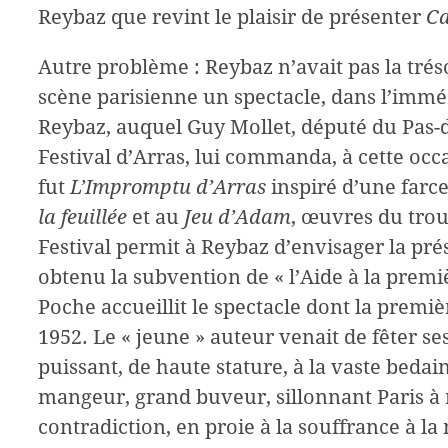
Reybaz que revint le plaisir de présenter
Ca
Autre problème : Reybaz n’avait pas la tré
scène parisienne un spectacle, dans l’imméd
Reybaz, auquel Guy Mollet, député du Pas-de
Festival d’Arras, lui commanda, à cette occ
fut
L’Impromptu d’Arras
inspiré d’une far
la feuillée
et au
Jeu d’Adam
, œuvres du trou
Festival permit à Reybaz d’envisager la pr
obtenu la subvention de « l’Aide à la premi
Poche accueillit le spectacle dont la premiè
1952. Le « jeune » auteur venait de fêter 
puissant, de haute stature, à la vaste bedain
mangeur, grand buveur, sillonnant Paris à m
contradiction, en proie à la souffrance à l