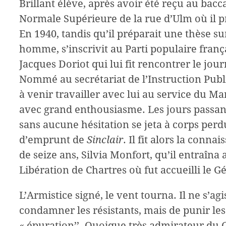
Brillant élève, après avoir été reçu au bacca
Normale Supérieure de la rue d’Ulm où il p
En 1940, tandis qu’il préparait une thèse su
homme, s’inscrivit au Parti populaire frança
Jacques Doriot qui lui fit rencontrer le jo
Nommé au secrétariat de l’Instruction Publ
à venir travailler avec lui au service du Ma
avec grand enthousiasme. Les jours passant,
sans aucune hésitation se jeta à corps perd
d’emprunt de
Sinclair
. Il fit alors la con
de seize ans, Silvia Monfort, qu’il entraîna 
Libération de Chartres où fut accueilli le G
L’Armistice signé, le vent tourna. Il ne s’ag
condamner les résistants, mais de punir les 
« épuration’’. Quoique très admirateur du G