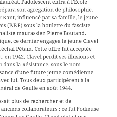
lauréat, l’adolescent entra à l’École
répara son agrégation de philosophie.
r Kant, influencé par sa famille, le jeune
is (P.P.F) sous la houlette du fasciste
urnaliste maurassien Pierre Boutand.
ique, ce dernier engagea le jeune Clavel
réchal Pétain. Cette offre fut acceptée
 en 1942, Clavel perdit ses illusions et
u dans la Résistance, sous le nom
naissance d’une future jeune comédienne
avec lui. Tous deux participèrent à la
énéral de Gaulle en août 1944.
issait plus de rechercher et de
anciens collaborateurs : ce fut l’odieuse
énéral de Gaulle, Clavel n’était pas