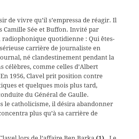
sir de vivre qu’il s’empressa de réagir. Il
 Camille Sée et Buffon. Invité par
 radiophonique quotidienne : Qui êtes-
érieuse carrière de journaliste en
 journal, né clandestinement pendant la
ns célèbres, comme celles d’Albert
n 1956, Clavel prit position contre
tiques et quelques mois plus tard,
a conduite du Général de Gaulle.
ns le catholicisme, il désira abandonner
 concentra plus qu’à sa carrière de
Clavel lors de l’affaire Ben Barka
(1).
Le