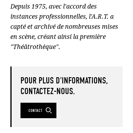
SCÉNOGRAPHIES
Depuis 1975, avec l'accord des
PHOTOGRAPHIES
instances professionnelles, l'A.R.T. a
COSTUMES ET MASQUES
capté et archivé de nombreuses mises
en scène, créant ainsi la première
DOCUMENTS, DESSINS & CARICATURES
"Théâtrothèque".
CAPTATIONS VIDÉO
POUR PLUS D'INFORMATIONS,
CONTACTEZ-NOUS.
CONTACT