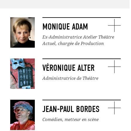
LE BUREAU
CONSEIL D’ADMINISTRATION
MONIQUE ADAM
COMMISSION DE CONTRÔLE DES FINANCES
Ex-Administratrice Atelier Théâtre
MEMBRES ACTIFS
Actuel, chargée de Production
ANCIENS MEMBRES
VÉRONIQUE ALTER
Administratrice de Théâtre
JEAN-PAUL BORDES
Comédien, metteur en scène